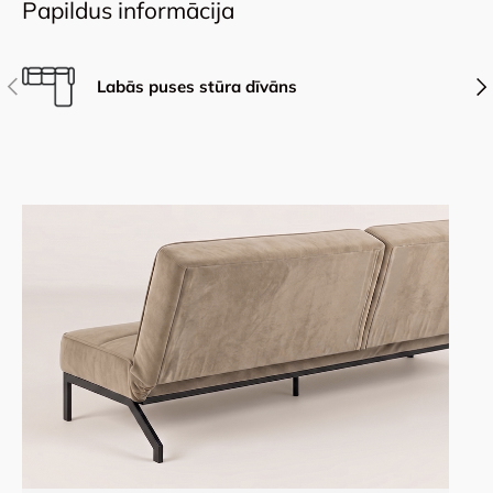
Papildus informācija
Iepriekšējais
Nāk
Labās puses stūra dīvāns