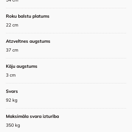
Roku balstu platums
22 cm
Atzveltnes augstums
37 cm
Kāju augstums
3 cm
Svars
92 kg
Maksimāla svara izturība
350 kg