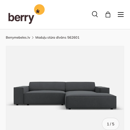
Pāriet uz saturu
Izvēlne
Meklēšana
Bag
Meklēt
Meklēt
Berrymebeles.lv
Moduļu stūra dīvāns 562601
of
1
/
5