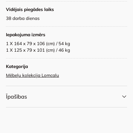
Vidējais piegādes laiks
38 darba dienas
Iepakojuma izmērs
1 X 164 x 79 x 106 (cm) / 54 kg
1 X 125 x 79 x 101 (cm) / 46 kg
Kategorija
Mēbeļu kolekcija Lomcalu
Īpašības