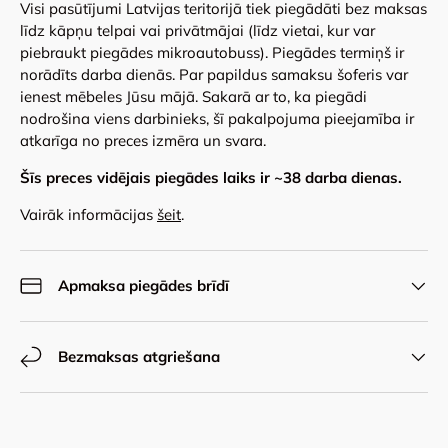
Visi pasūtījumi Latvijas teritorijā tiek piegādāti bez maksas
līdz kāpņu telpai vai privātmājai (līdz vietai, kur var
piebraukt piegādes mikroautobuss). Piegādes termiņš ir
norādīts darba dienās. Par papildus samaksu šoferis var
ienest mēbeles Jūsu mājā. Sakarā ar to, ka piegādi
nodrošina viens darbinieks, šī pakalpojuma pieejamība ir
atkarīga no preces izmēra un svara.
Šīs preces vidējais piegādes laiks ir ~
38
darba dienas.
Vairāk informācijas
šeit
.
Apmaksa piegādes brīdī
Bezmaksas atgriešana