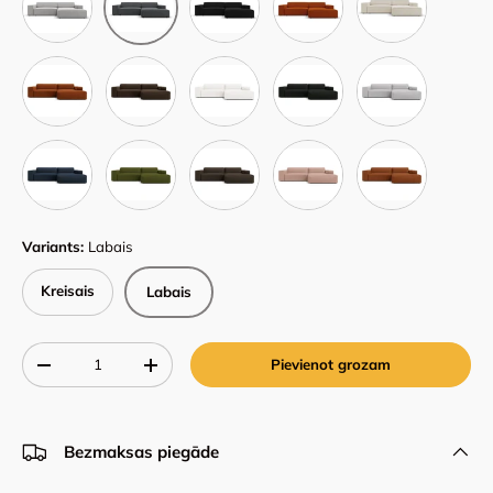
Bluvel 4215
Bluvel 48
Baloo 2073
Baloo 2082
Baloo 2085
Baloo 2088
Baloo 2090
Baloo 2081
Baloo 2072
Baloo 2078
Variants:
Labais
Kreisais
Labais
Qty
Pievienot grozam
-
+
Bezmaksas piegāde