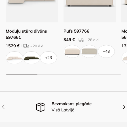
Moduļu stūra dīvāns
Pufs 597766
Mo
597661
56
349 €
~28
d.d.
1529 €
13
~28
d.d.
+48
+23
Bezmaksas piegāde
Iepriekšējais
Nāk
Visā Latvijā