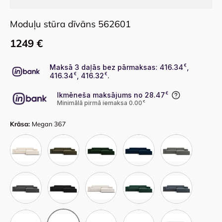
Moduļu stūra dīvāns 562601
1249 €
Maksā 3 daļās bez pārmaksas: 416.34
€
,
416.34
€
, 416.32
€
.
Ikmēneša maksājums no 28.47
€
Minimālā pirmā iemaksa 0.00
€
Krāsa:
Megan 367
Bluvel 22
Bluvel 77
Bluvel 78
Bluvel 86
Bluvel 13
Bluvel 14
Bluvel 19
Megan 351
Megan 359
Megan 361
Megan 363
Megan 368
Megan 357
Bluvel 30
Megan 367