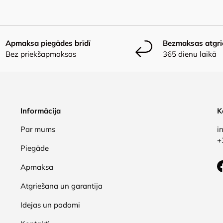
Apmaksa piegādes brīdī
Bezmaksas atgr
Bez priekšapmaksas
365 dienu laikā
Informācija
K
Par mums
i
+
Piegāde
Apmaksa
Atgriešana un garantija
Idejas un padomi