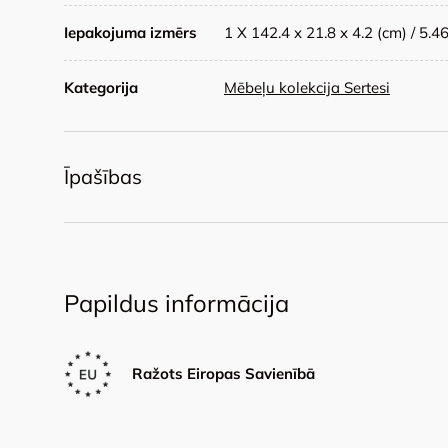
Iepakojuma izmērs
1 X 142.4 x 21.8 x 4.2 (cm) / 5.4
Kategorija
Mēbeļu kolekcija Sertesi
Īpašības
Papildus informācija
Ražots Eiropas Savienībā