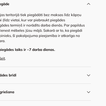
egāde
ijas teritorijā tiek piegādāti bez maksas līdz kāpņu
i (līdz vietai, kur var piebraukt piegādes
gādes termiņš ir norādīts darba dienās. Par papildus
ienest mēbeles Jūsu mājā. Sakarā ar to, ka piegādi
binieks, šī pakalpojuma pieejamība ir atkarīga no
ara.
piegādes laiks ir ~
7
darba dienas.
šeit
.
des brīdī
griešana