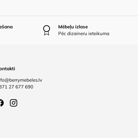
iešana
Mēbeļu izlase
Pēc dizaineru ieteikuma
ontakti
nfo@berrymebeles.lv
371 27 677 690
Facebook
Instagram