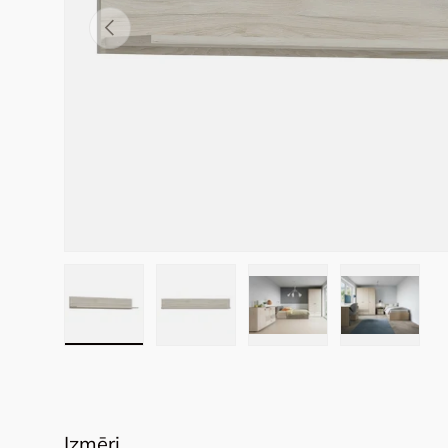
Previous
Load image 1 in gallery view
Load image 2 in gallery view
Load image 3 in galler
Load imag
Izmēri