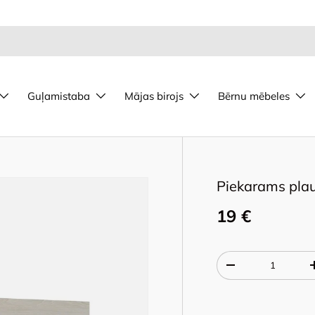
Guļamistaba
Mājas birojs
Bērnu mēbeles
Piekarams pla
19 €
Qty
-