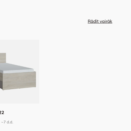
Rādīt vairāk
22
~7
d.d.