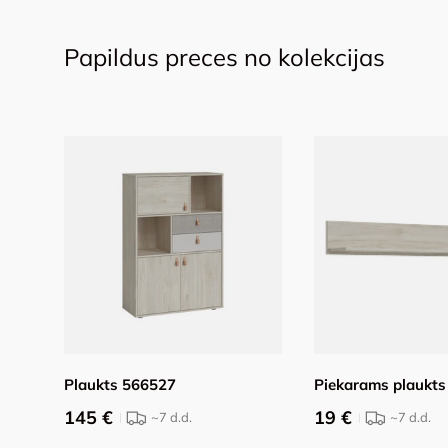
Papildus preces no kolekcijas
Plaukts 566527
Piekarams plaukt
145 €
19 €
~7
d.d.
~7
d.d.