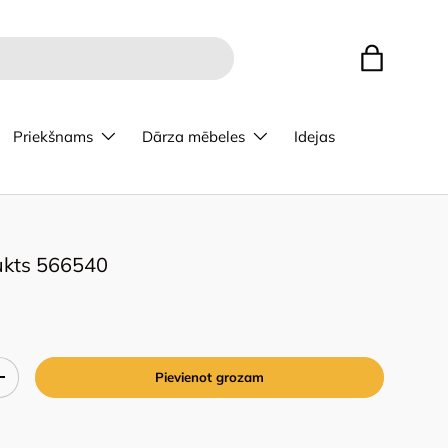
Bag
Priekšnams
Dārza mēbeles
Idejas
ukts 566540
Pievienot grozam
+