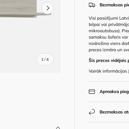
Bezmaksas pi
Next
Visi pasūtījumi Latv
telpai vai privātmāja
mikroautobuss). Pie
samaksu šoferis var 
nodrošina viens dar
preces izmēra un sv
of
1
/
4
Šīs preces vidējais 
Vairāk informācijas
Apmaksa piegā
y view
e 4 in gallery view
Bezmaksas at