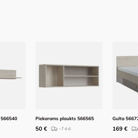
s 566540
Piekarams plaukts 566565
Gulta 5667
50 €
169 €
~7
d.d.