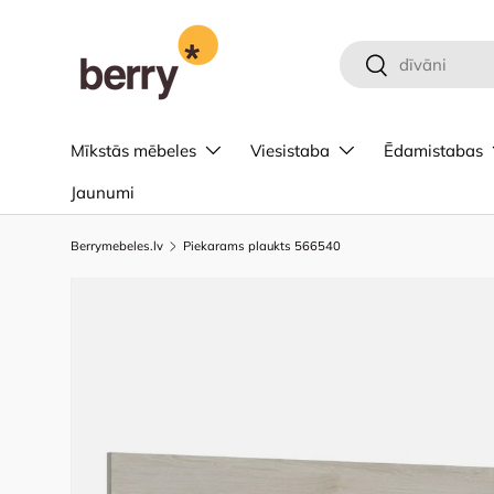
Pāriet uz saturu
Meklēt
Meklēt
Mīkstās mēbeles
Viesistaba
Ēdamistabas
Jaunumi
Berrymebeles.lv
Piekarams plaukts 566540