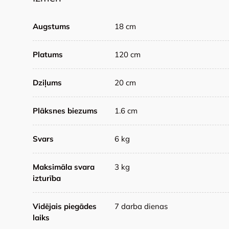
Augstums
18 cm
Platums
120 cm
Dziļums
20 cm
Plāksnes biezums
1.6 cm
Svars
6 kg
Maksimāla svara
3 kg
izturība
Vidējais piegādes
7 darba dienas
laiks