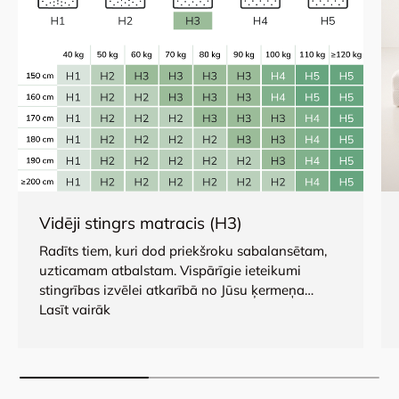
Vidēji stingrs matracis (H3)
Radīts tiem, kuri dod priekšroku sabalansētam,
uzticamam atbalstam. Vispārīgie ieteikumi
stingrības izvēlei atkarībā no Jūsu ķermeņa
uzbūves ir sniegti zemāk redzamajā tabulā.
Lasīt vairāk