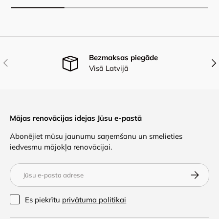
Bezmaksas piegāde
Iepriekšējais
Nāk
Visā Latvijā
Mājas renovācijas idejas Jūsu e-pastā
Abonējiet mūsu jaunumu saņemšanu un smelieties
iedvesmu mājokļa renovācijai.
E-pasts
Abonēt
Es piekrītu
privātuma politikai