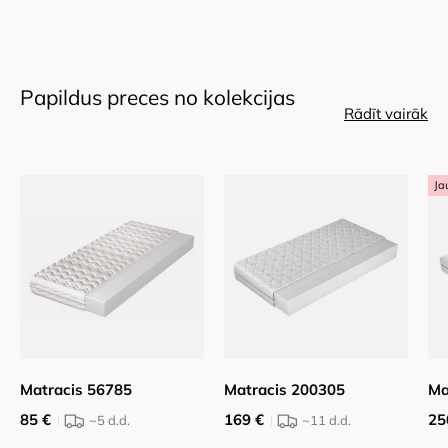
Papildus preces no kolekcijas
Rādīt vairāk
Ja
Matracis 56785
Matracis 200305
Ma
85 €
169 €
25
~5
d.d.
~11
d.d.