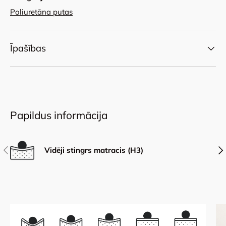
Poliuretāna putas
Īpašības
Papildus informācija
Iepriekšējais
Nāk
Vidēji stingrs matracis (H3)