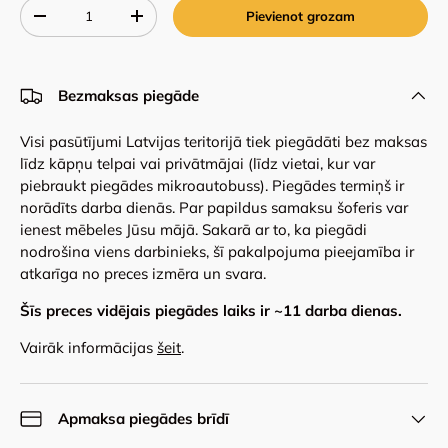
Qty
Pievienot grozam
-
+
Bezmaksas piegāde
Visi pasūtījumi Latvijas teritorijā tiek piegādāti bez maksas
līdz kāpņu telpai vai privātmājai (līdz vietai, kur var
piebraukt piegādes mikroautobuss). Piegādes termiņš ir
norādīts darba dienās. Par papildus samaksu šoferis var
ienest mēbeles Jūsu mājā. Sakarā ar to, ka piegādi
nodrošina viens darbinieks, šī pakalpojuma pieejamība ir
atkarīga no preces izmēra un svara.
Šīs preces vidējais piegādes laiks ir ~
11
darba dienas.
Vairāk informācijas
šeit
.
Apmaksa piegādes brīdī