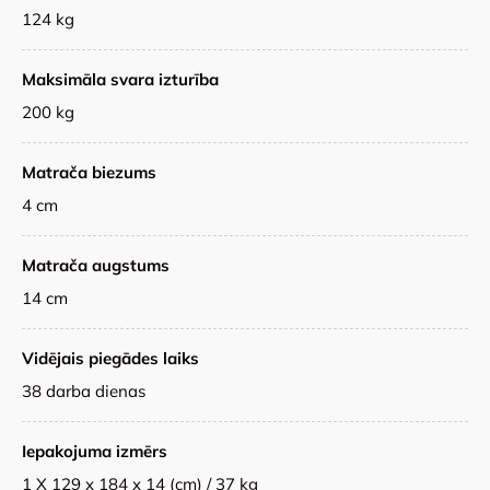
124 kg
Maksimāla svara izturība
200 kg
Matrača biezums
4 cm
Matrača augstums
14 cm
Vidējais piegādes laiks
38 darba dienas
Iepakojuma izmērs
1 X 129 x 184 x 14 (cm) / 37 kg