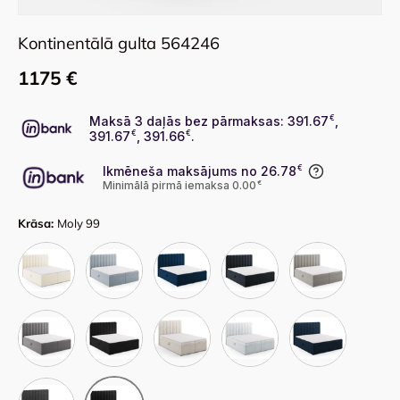
Kontinentālā gulta 564246
1175 €
Maksā 3 daļās bez pārmaksas: 391.67
€
,
391.67
€
, 391.66
€
.
Ikmēneša maksājums no 26.78
€
Minimālā pirmā iemaksa 0.00
€
Krāsa:
Moly 99
Bluvel 22
Bluvel 06
Bluvel 86
Bluvel 89
Bluvel 13
Bluvel 14
Bluvel 19
Moly 04
Moly 70
Moly 79
Moly 97
Moly 99