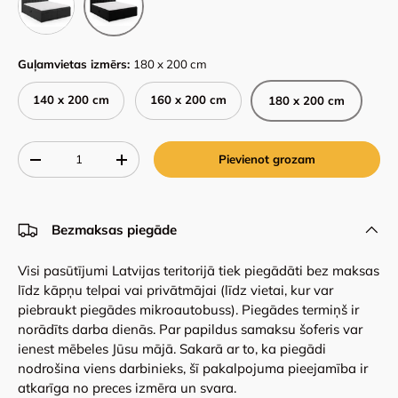
Guļamvietas izmērs:
180 x 200 cm
140 x 200 cm
160 x 200 cm
180 x 200 cm
Qty
Pievienot grozam
-
+
Bezmaksas piegāde
Visi pasūtījumi Latvijas teritorijā tiek piegādāti bez maksas
līdz kāpņu telpai vai privātmājai (līdz vietai, kur var
piebraukt piegādes mikroautobuss). Piegādes termiņš ir
norādīts darba dienās. Par papildus samaksu šoferis var
ienest mēbeles Jūsu mājā. Sakarā ar to, ka piegādi
nodrošina viens darbinieks, šī pakalpojuma pieejamība ir
atkarīga no preces izmēra un svara.