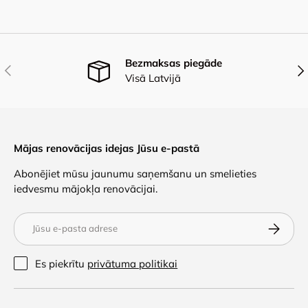
Bezmaksas piegāde
Iepriekšējais
Nāk
Visā Latvijā
Mājas renovācijas idejas Jūsu e-pastā
Abonējiet mūsu jaunumu saņemšanu un smelieties
iedvesmu mājokļa renovācijai.
E-pasts
Abonēt
Es piekrītu
privātuma politikai