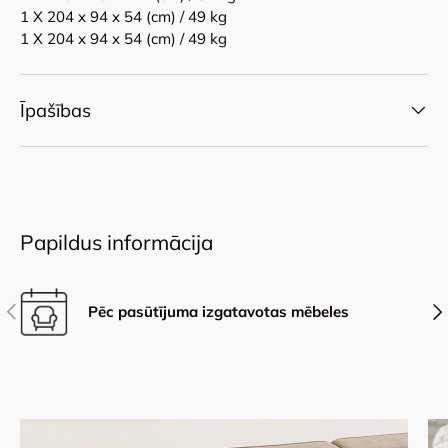
1 X 204 x 94 x 54 (cm) / 49 kg
1 X 204 x 94 x 54 (cm) / 49 kg
Īpašības
Papildus informācija
Iepriekšējais
Nāk
Pēc pasūtījuma izgatavotas mēbeles