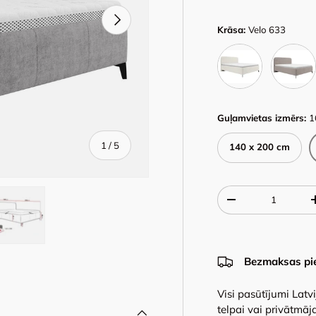
Next
Krāsa:
Velo 633
Velo 621
Velo 623
Guļamvietas izmērs:
1
of
1
/
5
140 x 200 cm
Qty
-
y view
e 4 in gallery view
Load image 5 in gallery view
Bezmaksas pi
Visi pasūtījumi Latv
telpai vai privātmāja