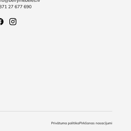
nfo@berrymebeles.lv
371 27 677 690
Facebook
Instagram
Privātuma politika
Pirkšanas nosacījumi