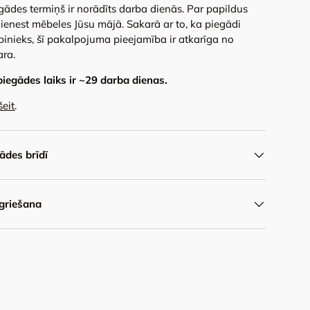
gādes termiņš ir norādīts darba dienās. Par papildus
ienest mēbeles Jūsu mājā. Sakarā ar to, ka piegādi
binieks, šī pakalpojuma pieejamība ir atkarīga no
ara.
piegādes laiks ir ~
29
darba dienas.
šeit
.
des brīdī
griešana