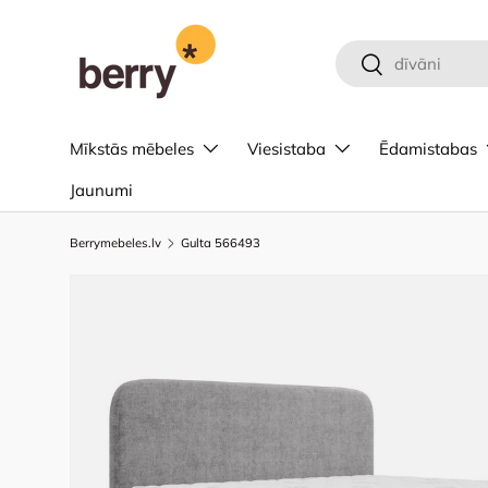
Pāriet uz saturu
Meklēt
Meklēt
Mīkstās mēbeles
Viesistaba
Ēdamistabas
Jaunumi
Berrymebeles.lv
Gulta 566493