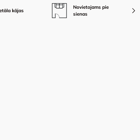
Novietojams pie
Nāka
tāla kājas
sienas