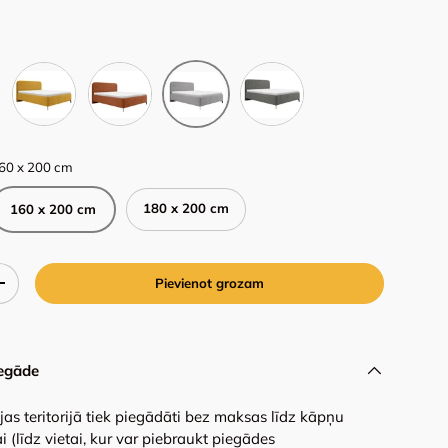
Velo 626
Velo 627
Velo 635
Velo 633
60 x 200 cm
180 x 200 cm
160 x 200 cm
Pievienot grozam
+
egāde
ijas teritorijā tiek piegādāti bez maksas līdz kāpņu
i (līdz vietai, kur var piebraukt piegādes