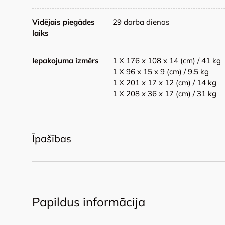
Vidējais piegādes
29 darba dienas
laiks
Iepakojuma izmērs
1 X 176 x 108 x 14 (cm) / 41 kg
1 X 96 x 15 x 9 (cm) / 9.5 kg
1 X 201 x 17 x 12 (cm) / 14 kg
1 X 208 x 36 x 17 (cm) / 31 kg
Īpašības
Papildus informācija