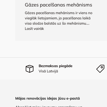
Gāzes pacelšanas mehānisms
Gāzes pacelšanas mehānisms ir viens no
vieglāk lietojamiem, jo ​​pacelšanas laikā
visa slodze balstās uz šo mehānismu.
Pacelšanas mehānisma jaudu nodrošina
Lasīt vairāk
gāzes amortizators. Tas sastāv no cilindra,
kas piepildīts ar augstspiediena slāpekli,
eļļas vārstu un virzuli ar stieni. Šis
mehānisms atvieglo mēbeļu izmantošanu:
skapju durvju vai gultas režģu pacelšanas
procesu.
Bezmaksas piegāde
Visā Latvijā
Mājas renovācijas idejas Jūsu e-pastā