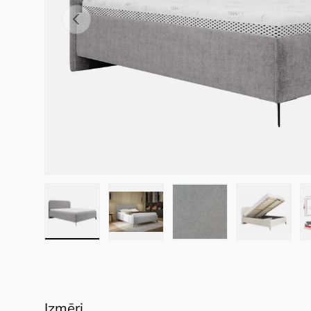
Previous
Load image 1 in gallery view
Load image 2 in gallery view
Load image 3 in galler
Load imag
Izmēri