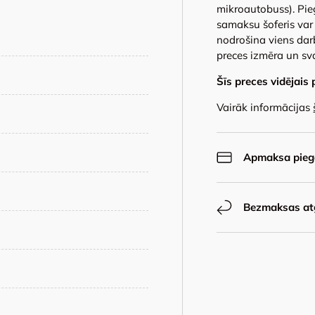
mikroautobuss). Pie
samaksu šoferis var 
nodrošina viens dar
preces izmēra un sv
Šīs preces vidējais 
Vairāk informācijas
Apmaksa piegā
Bezmaksas at