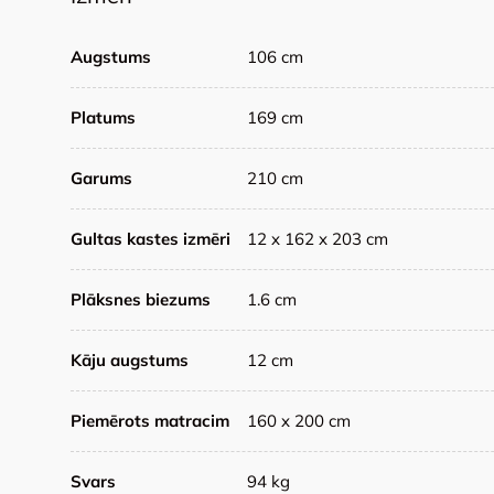
Augstums
106 cm
Platums
169 cm
Garums
210 cm
Gultas kastes izmēri
12 x 162 x 203 cm
Plāksnes biezums
1.6 cm
Kāju augstums
12 cm
Piemērots matracim
160 x 200 cm
Svars
94 kg