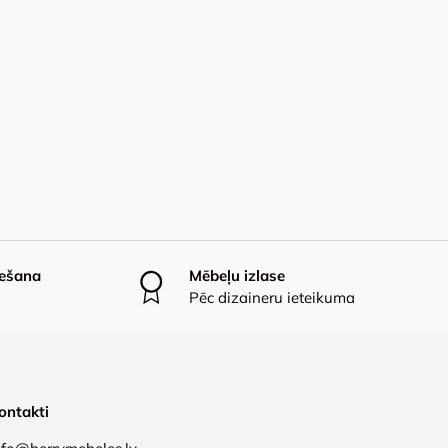
iešana
Mēbeļu izlase
Pēc dizaineru ieteikuma
ontakti