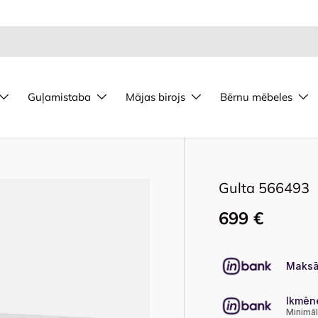
Guļamistaba
Mājas birojs
Bērnu mēbeles
Gulta 566493
699 €
Maksā
Ikmēn
Minimā