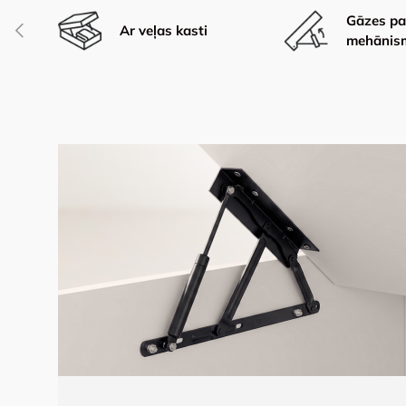
Gāzes pa
Iepriekšējais
Ar veļas kasti
mehānis