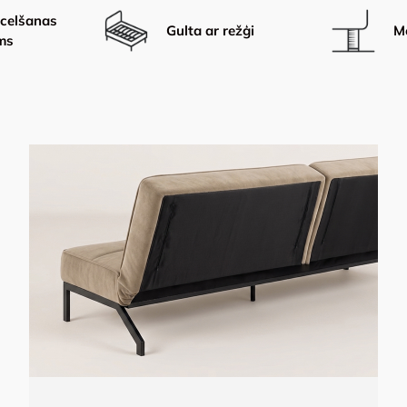
celšanas
Gulta ar režģi
Me
ms