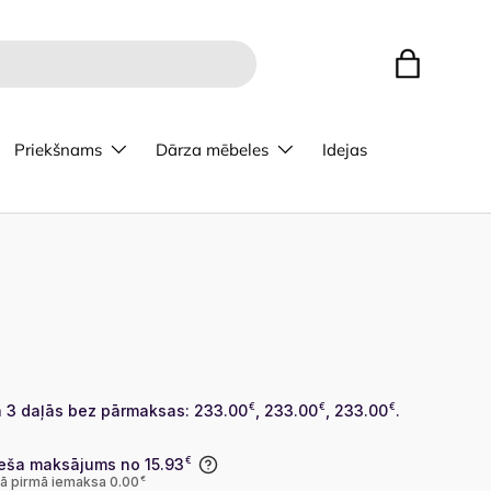
Bag
Priekšnams
Dārza mēbeles
Idejas
 3 daļās bez pārmaksas: 233.00
€
, 233.00
€
, 233.00
€
.
eša maksājums no 15.93
€
lā pirmā iemaksa 0.00
€