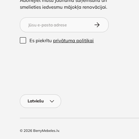
Abonējiet mūsu jaunumu saņemšanu un
smelieties iedvesmu mājokļa renovācijai.
E-pasts
Abonēt
Es piekrītu
privātuma politikai
Valoda
Latviešu
© 2026
BerryMebeles.lv
.