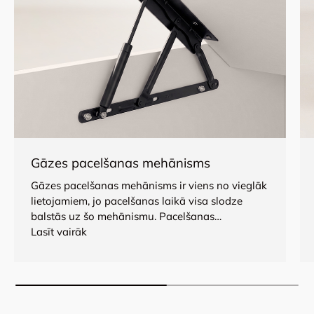
Gāzes pacelšanas mehānisms
Gāzes pacelšanas mehānisms ir viens no vieglāk
lietojamiem, jo ​​pacelšanas laikā visa slodze
balstās uz šo mehānismu. Pacelšanas
mehānisma jaudu nodrošina gāzes amortizators.
Lasīt vairāk
Tas sastāv no cilindra, kas piepildīts ar
augstspiediena slāpekli, eļļas vārstu un virzuli ar
stieni. Šis mehānisms atvieglo mēbeļu
izmantošanu: skapju durvju vai gultas režģu
pacelšanas procesu.