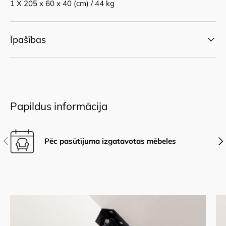
1 X 205 x 60 x 40 (cm) / 44 kg
Īpašības
Papildus informācija
Iepriekšējais
Nāk
Pēc pasūtījuma izgatavotas mēbeles