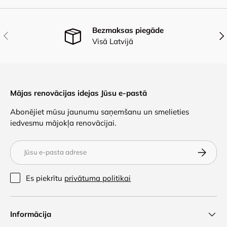
Bezmaksas piegāde
Iepriekšējais
Nāk
Visā Latvijā
Mājas renovācijas idejas Jūsu e-pastā
Abonējiet mūsu jaunumu saņemšanu un smelieties
iedvesmu mājokļa renovācijai.
E-pasts
Abonēt
Es piekrītu
privātuma politikai
Informācija