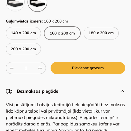
Guļamvietas izmērs:
160 x 200 cm
140 x 200 cm
180 x 200 cm
160 x 200 cm
200 x 200 cm
Qty
Pievienot grozam
-
+
Bezmaksas piegāde
Visi pasūtījumi Latvijas teritorijā tiek piegādāti bez maksas
līdz kāpņu telpai vai privātmājai (līdz vietai, kur var
piebraukt piegādes mikroautobuss). Piegādes termiņš ir
norādīts darba dienās. Par papildus samaksu šoferis var
ienest mēbeles Jūsu mājā. Sakarā ar to, ka piegādi