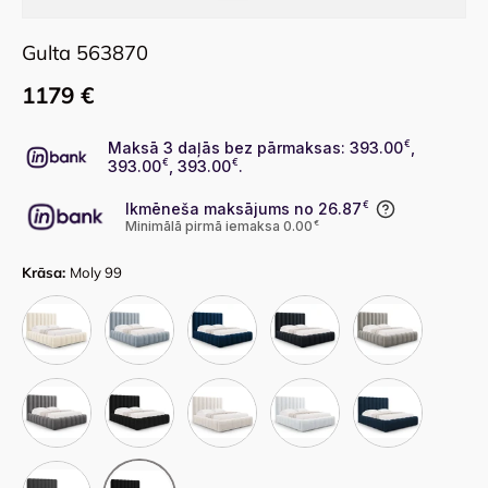
Gulta 563870
1179 €
Maksā 3 daļās bez pārmaksas: 393.00
€
,
393.00
€
, 393.00
€
.
Ikmēneša maksājums no 26.87
€
Minimālā pirmā iemaksa 0.00
€
Krāsa:
Moly 99
Bluvel 22
Bluvel 06
Bluvel 86
Bluvel 89
Bluvel 13
Bluvel 14
Bluvel 19
Moly 04
Moly 70
Moly 79
Moly 97
Moly 99