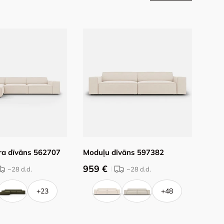
ra dīvāns 562707
Moduļu dīvāns 597382
Krēs
959 €
575
~28
d.d.
~28
d.d.
+23
+48