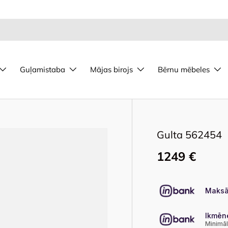
Guļamistaba
Mājas birojs
Bērnu mēbeles
Gulta 562454
1249 €
Maksā
Ikmēn
Minimā