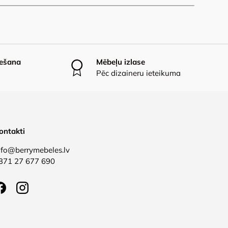
iešana
Mēbeļu izlase
Pēc dizaineru ieteikuma
ontakti
nfo@berrymebeles.lv
371 27 677 690
Facebook
Instagram