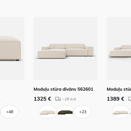
Moduļu stūra dīvāns 562601
Moduļu stū
1325 €
1389 €
.
~28
d.d.
+48
+23