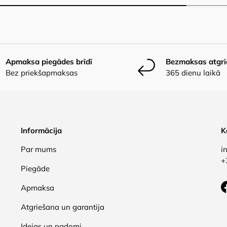
Apmaksa piegādes brīdī
Bezmaksas atgr
Bez priekšapmaksas
365 dienu laikā
Informācija
K
Par mums
i
+
Piegāde
Apmaksa
Atgriešana un garantija
Idejas un padomi