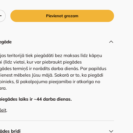
Pievienot grozam
+
egāde
ijas teritorijā tiek piegādāti bez maksas līdz kāpņu
i (līdz vietai, kur var piebraukt piegādes
gādes termiņš ir norādīts darba dienās. Par papildus
ienest mēbeles Jūsu mājā. Sakarā ar to, ka piegādi
binieks, šī pakalpojuma pieejamība ir atkarīga no
ara.
piegādes laiks ir ~
44
darba dienas.
šeit
.
des brīdī