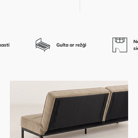
No
kasti
Gulta ar režģi
s