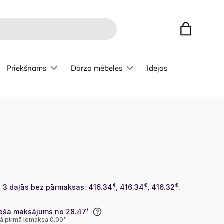
Bag
Priekšnams
Dārza mēbeles
Idejas
 3 daļās bez pārmaksas: 416.34
€
, 416.34
€
, 416.32
€
.
eša maksājums no 28.47
€
lā pirmā iemaksa 0.00
€