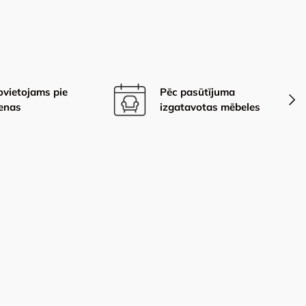
vietojams pie
Pēc pasūtījuma
Nāka
ienas
izgatavotas mēbeles