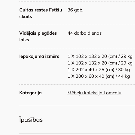
Gultas restes līstīšu
36 gab.
skaits
Vidējais piegādes
44 darba dienas
laiks
Iepakojuma izmērs
1 X 102 x 132 x 20 (cm) / 29 kg
1 X 102 x 132 x 20 (cm) / 29 kg
1 X 202 x 40 x 25 (cm) / 30 kg
1 X 200 x 60 x 40 (cm) / 44 kg
Kategorija
Mēbeļu kolekcija Lomcalu
Īpašības