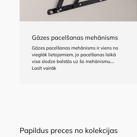
Gāzes pacelšanas mehānisms
Gāzes pacelšanas mehānisms ir viens no
vieglāk lietojamiem, jo ​​pacelšanas laikā
visa slodze balstās uz šo mehānismu.
Pacelšanas mehānisma jaudu nodrošina
Lasīt vairāk
gāzes amortizators. Tas sastāv no cilindra,
kas piepildīts ar augstspiediena slāpekli,
eļļas vārstu un virzuli ar stieni. Šis
mehānisms atvieglo mēbeļu izmantošanu:
skapju durvju vai gultas režģu pacelšanas
procesu.
Papildus preces no kolekcijas