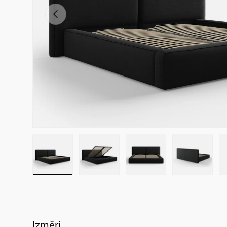
Previous
Load image 1 in gallery view
Load image 2 in gallery view
Load image 3 in galler
Load imag
Izmēri