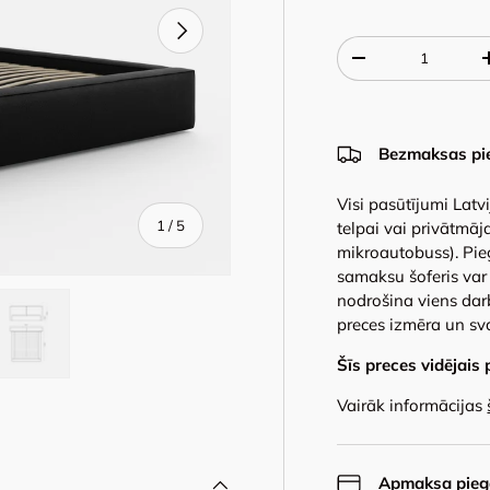
Next
Qty
-
Bezmaksas pi
Visi pasūtījumi Latv
of
1
/
5
telpai vai privātmāja
mikroautobuss). Pie
samaksu šoferis var 
nodrošina viens dar
preces izmēra un sv
Šīs preces vidējais 
y view
e 4 in gallery view
Load image 5 in gallery view
Vairāk informācijas
Apmaksa piegā