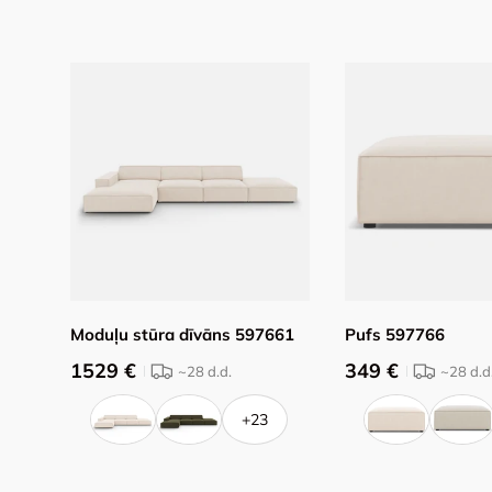
Moduļu stūra dīvāns 597661
Pufs 597766
1529 €
349 €
~28
d.d.
~28
d.d
+23