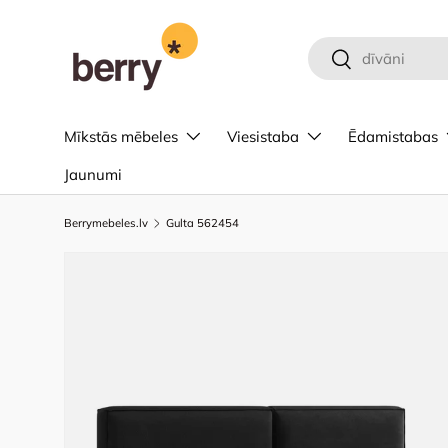
Pāriet uz saturu
Meklēt
Meklēt
Mīkstās mēbeles
Viesistaba
Ēdamistabas
Jaunumi
Berrymebeles.lv
Gulta 562454