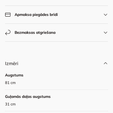
Apmaksa piegādes brīdī
Bezmaksas atgriešana
Izmēri
Augstums
81 cm
Guļamās daļas augstums
31 cm