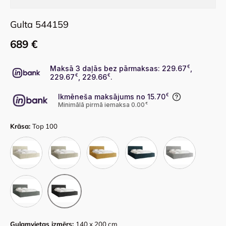
Gulta 544159
689 €
Maksā 3 daļās bez pārmaksas: 229.67
€
,
229.67
€
, 229.66
€
.
Ikmēneša maksājums no 15.70
€
Minimālā pirmā iemaksa 0.00
€
Krāsa:
Top 100
Top 02
Top 20
Top 48
Top 88
Top 90
Top 95
Top 100
Guļamvietas izmērs:
140 x 200 cm