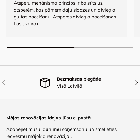
Atsperu mehānisma princips ir balstīts uz
atsperēm, kas pārņem daļu slodzes un atvieglo
gultas pacelšanu. Atsperes atvieglo pacelšanas
procesu, bet daļu slodzes sedz arī cilvēks. Ja
Lasīt vairāk
nepieciešams samazināt mehānisma izturību,
pietiek ar atsperu noņemšanu.
Bezmaksas piegāde
Iepriekšējais
Nāk
Visā Latvijā
Mājas renovācijas idejas Jūsu e-pastā
Abonējiet mūsu jaunumu saņemšanu un smelieties
iedvesmu mājokļa renovācijai.