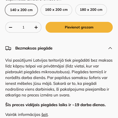
160 x 200 cm
180 x 200 cm
140 x 200 cm
Qty
Pievienot grozam
-
+
Bezmaksas piegāde
Visi pasūtījumi Latvijas teritorijā tiek piegādāti bez maksas
līdz kāpņu telpai vai privātmājai (līdz vietai, kur var
piebraukt piegādes mikroautobuss). Piegādes termiņš ir
norādīts darba dienās. Par papildus samaksu šoferis var
ienest mēbeles Jūsu mājā. Sakarā ar to, ka piegādi
nodrošina viens darbinieks, šī pakalpojuma pieejamība ir
atkarīga no preces izmēra un svara.
Šīs preces vidējais piegādes laiks ir ~
19
darba dienas.
Vairāk informācijas
šeit
.