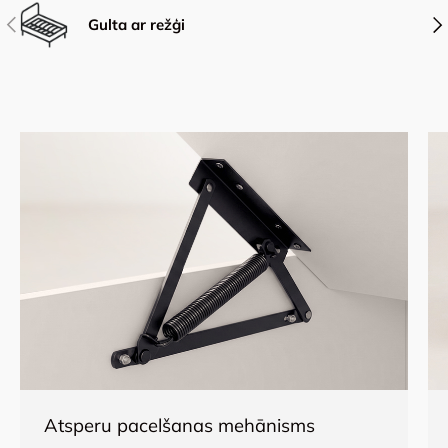
Iepriekšējais
Nāk
Gulta ar režģi
Atsperu pacelšanas mehānisms