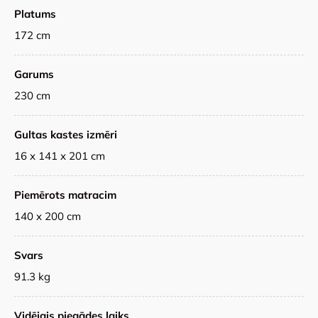
Platums
172 cm
Garums
230 cm
Gultas kastes izmēri
16 x 141 x 201 cm
Piemērots matracim
140 x 200 cm
Svars
91.3 kg
Vidējais piegādes laiks