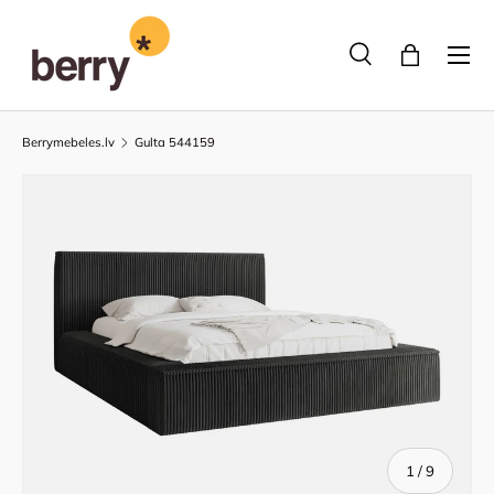
Pāriet uz saturu
Izvēlne
Meklēšana
Bag
Meklēt
Meklēt
Berrymebeles.lv
Gulta 544159
of
1
/
9