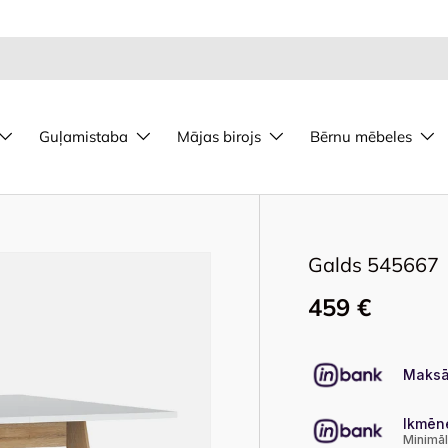
Guļamistaba
Mājas birojs
Bērnu mēbeles
Galds 545667
459 €
Maksā
Ikmēn
Minimā