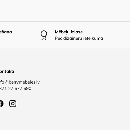
iešana
Mēbeļu izlase
Pēc dizaineru ieteikuma
ontakti
nfo@berrymebeles.lv
371 27 677 690
Facebook
Instagram