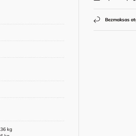
Bezmaksas at
.36 kg
26 kg