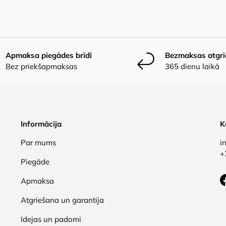
Apmaksa piegādes brīdī
Bezmaksas atgr
Bez priekšapmaksas
365 dienu laikā
Informācija
K
Par mums
i
+
Piegāde
Apmaksa
Atgriešana un garantija
Idejas un padomi