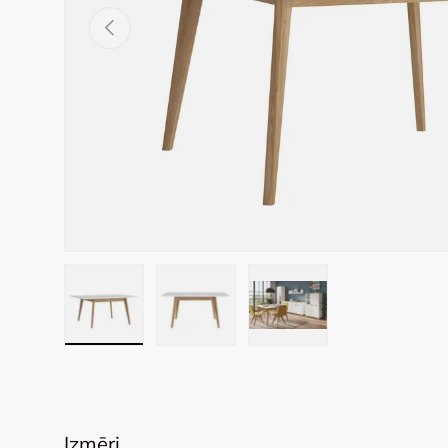
Previous
Load image 1 in gallery view
Load image 2 in gallery view
Load image 3 in galler
Izmēri