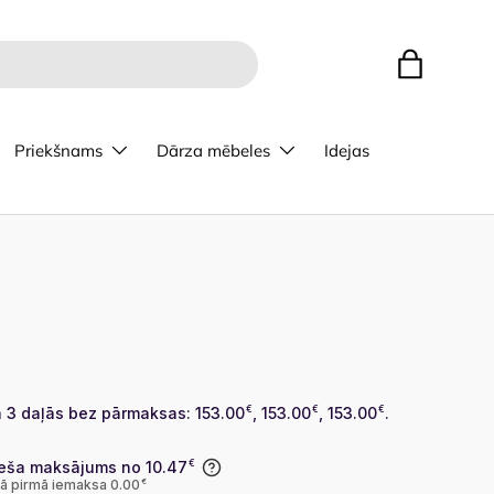
Bag
Priekšnams
Dārza mēbeles
Idejas
 3 daļās bez pārmaksas: 153.00
€
, 153.00
€
, 153.00
€
.
eša maksājums no 10.47
€
lā pirmā iemaksa 0.00
€