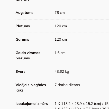
Augstums
76 cm
Platums
120 cm
Garums
120 cm
Galda virsmas
1.6 cm
biezums
Svars
43.62 kg
Vidējais piegādes
7 darba dienas
laiks
Iepakojuma izmērs
1 X 113.2 x 23.9 x 15.2 (cm) / 15
1 X 137.4 x 63.4 x 7.6 (cm) / 28.