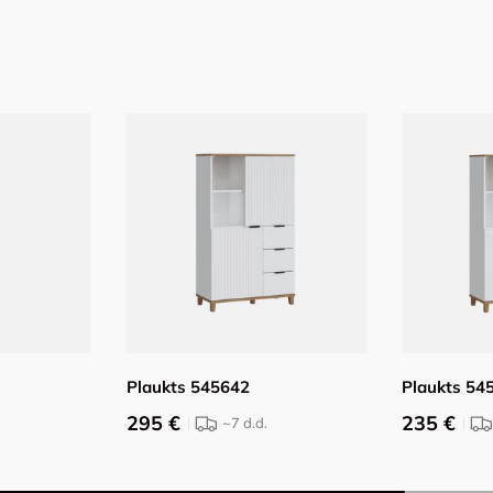
Plaukts 545642
Plaukts 54
295 €
235 €
~7
d.d.