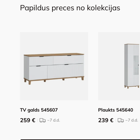
Papildus preces no kolekcijas
TV galds 545607
Plaukts 545640
259 €
239 €
~7
d.d.
~7
d.d.