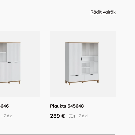
Rādīt vairāk
5646
Plaukts 545648
Kum
289 €
319
~7
d.d.
~7
d.d.