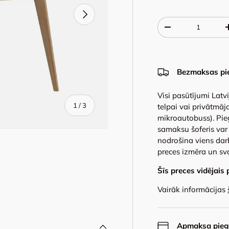
Next
Qty
-
Bezmaksas pi
Visi pasūtījumi Latv
of
1
/
3
telpai vai privātmāja
mikroautobuss). Pie
samaksu šoferis var 
nodrošina viens dar
preces izmēra un sv
Šīs preces vidējais 
y view
Vairāk informācijas
Apmaksa piegā