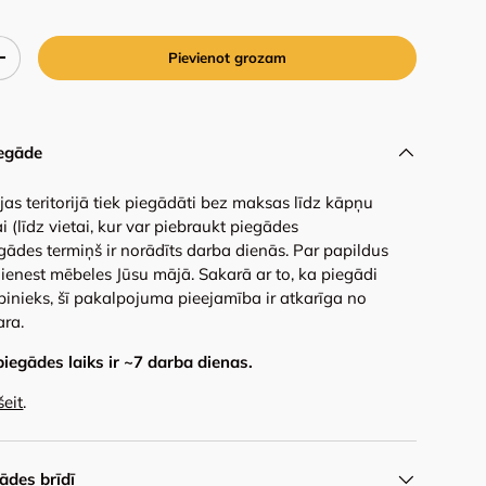
Pievienot grozam
+
egāde
ijas teritorijā tiek piegādāti bez maksas līdz kāpņu
i (līdz vietai, kur var piebraukt piegādes
gādes termiņš ir norādīts darba dienās. Par papildus
ienest mēbeles Jūsu mājā. Sakarā ar to, ka piegādi
binieks, šī pakalpojuma pieejamība ir atkarīga no
ara.
piegādes laiks ir ~
7
darba dienas.
šeit
.
des brīdī