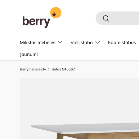
Pāriet uz saturu
Meklēt
Meklēt
Mīkstās mēbeles
Viesistaba
Ēdamistabas
Jaunumi
Berrymebeles.lv
Galds 545667